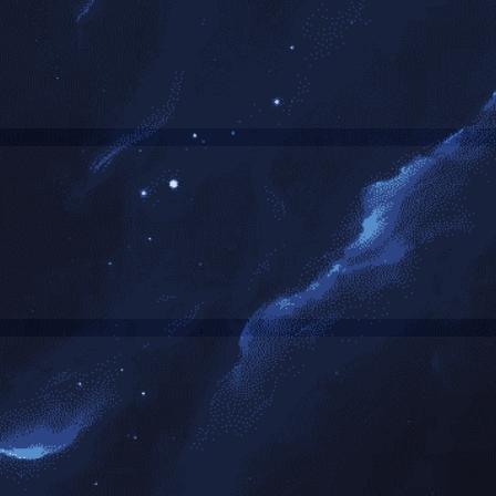
共
0
页
0
条